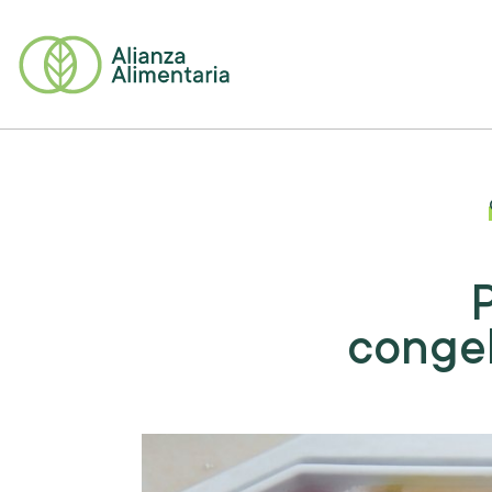
P
congel