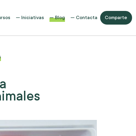
rsos
Iniciativas
Blog
Contacta
Comparte
s
la
nimales