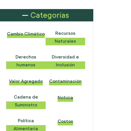
Categorías
Recursos
Cambio Climático
Naturales
Derechos
Diversidad e
humanos
Inclusión
Valor Agregado
Contaminación
Cadena de
Noticia
Suministro
Política
Costos
Alimentaria