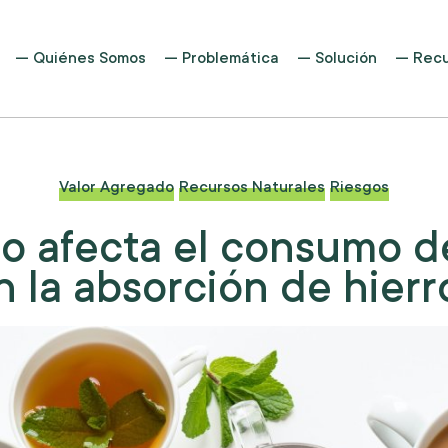
Quiénes Somos
Problemática
Solución
Recu
Valor Agregado
Recursos Naturales
Riesgos
 afecta el consumo d
n la absorción de hierr