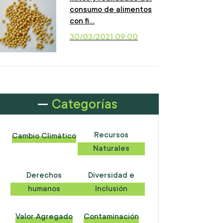
consumo de alimentos
con fi…
30/03/2021 09:00
Categorías
Recursos
Cambio Climático
Naturales
Derechos
Diversidad e
humanos
Inclusión
Valor Agregado
Contaminación